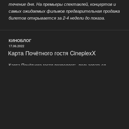
течение дня. На премьеры спектаклей, концертов и
самых ожидаемых фильмов предварительная продажа
билетов открывается за 2-4 недели до показа.
КИНОБЛОГ
ОПУБЛИКОВАНО
17.06.2022
Карта Почётного гостя CineplexX
Карта Почётного гостя позволяет: -пользоваться
деньгами на карте по мере необходимости, исключая
использование наличных средств, что очень удобно
для родителей; -легко и быстро получать бонусные
рубли на свой счет (при внесении основной суммы),
без необходимости их накопления; -вносить наличные
деньги на карту в билетных кассах; -расплачиваться
внесенной основной денежной суммой и бонусными
рублями в билетных …