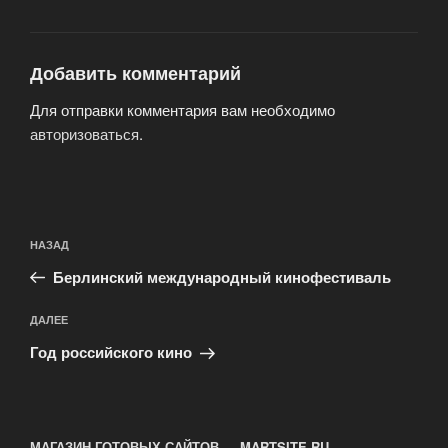
Добавить комментарий
Для отправки комментария вам необходимо
авторизоваться
.
Навигация
Предыдущая
НАЗАД
по
запись:
записям
Берлинский международный кинофестиваль
Следующая
ДАЛЕЕ
запись
Год российского кино
МАГАЗИН ГОТОВЫХ САЙТОВ — MARTSITE.RU