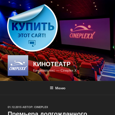
Перейти
к
содержимому
КИНОТЕАТР
Кинокомплекс — Сineplex X
Меню
ОПУБЛИКОВАНО
01.12.2015
АВТОР:
CINEPLEX
Премьера долгожданного