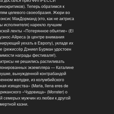
на достался приз ФИПРЕССИ
нокритиков). Теперь обратимся к
елям целевого своеобразия. Жюри во
рэнсис МакДорманд (кто, как не актриса
ы исполнителя) нарекло лучшим
нской ленты «Потерянное объятие» (El
 Буэнос-Айреса (в центре внимания
нирующий уехать в Европу), укладе их
те (режиссёр Дэниел Бурман удостоен
чимости награды фестиваля!).
ктрисы не решились распиливать
 клонированных экземпляра — Каталине
вушке, вынужденной контрабандой
венном желудке, из колумбийского
я изящества» (Maria, llena eres de
ериканского «Чудовища» (Monster) о
ей семерых мужчин из любви к другой
мертной казни.