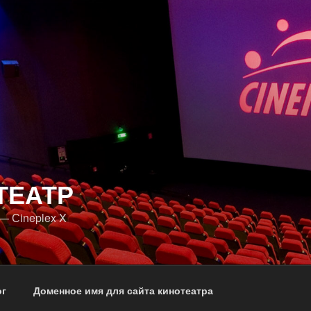
ТЕАТР
— Сineplex X
ог
Доменное имя для сайта кинотеатра