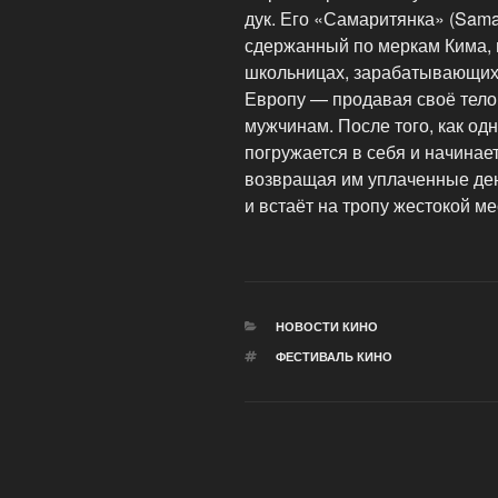
дук. Его «Самаритянка» (Sama
сдержанный по меркам Кима, 
школьницах, зарабатывающих 
Европу — продавая своё тело
мужчинам. После того, как одн
погружается в себя и начинает
возвращая им уплаченные ден
и встаёт на тропу жестокой ме
РУБРИКИ
НОВОСТИ КИНО
МЕТКИ
ФЕСТИВАЛЬ КИНО