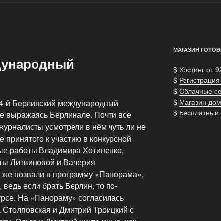
МАГАЗИН ГОТОВ
дународный
$
Хостинг от 9
$
Регистрация
$
Облачные с
$
Магазин дом
54-й Берлинский международный
$
Бесплатный
е выражаясь Берлинале. Почти все
журналисты усмотрели в нём чуть ли не
е принятого к участию в конкурсной
ые работы Владимира Хотиненко,
ты Литвиновой и Валерия
ё же позвали в программу «Панорама»,
 ведь если брать Берлин, то по-
урсе. На «Панораму» согласилась
 Столповская и Дмитрий Троицкий с