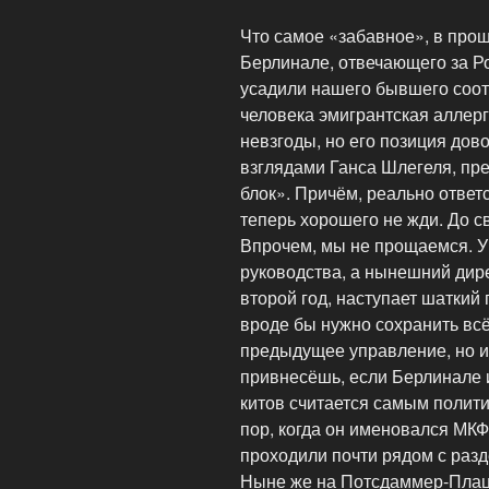
Что самое «забавное», в про
Берлинале, отвечающего за Р
усадили нашего бывшего соот
человека эмигрантская аллерги
невзгоды, но его позиция дов
взглядами Ганса Шлегеля, пр
блок». Причём, реально ответ
теперь хорошего не жди. До 
Впрочем, мы не прощаемся. У
руководства, а нынешний дире
второй год, наступает шаткий
вроде бы нужно сохранить всё
предыдущее управление, но и 
привнесёшь, если Берлинале 
китов считается самым полит
пор, когда он именовался МКФ
проходили почти рядом с раз
Ныне же на Потсдаммер-Плац 