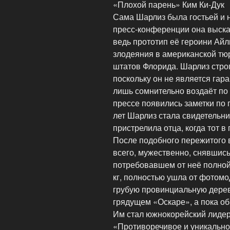
«Плохой парень» Ким Ки-Дук
Сама Шарлиз была гостьей и
пресс-конференции она выска
ведь прототип её героини Айл
злодеяния в американской тю
штатов Флорида. Шарлиз строг
поскольку он не является гар
лишь сомнительно воздаёт по 
прессе появились заметки по п
лет Шарлиз стала свидетельни
пристрелила отца, когда тот 
После подобного пережитого 
всего, мужественно, снявшис
потребовавшем от неё полной
кг, полностью ушла от фотом
грубую провинциальную дере
грядущем «Оскаре», а пока об
Им стал южнокорейский лиде
«Противоречивое и уникальное