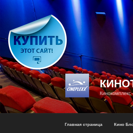
Перейти
к
содержимому
КИНО
Кинокомплекс 
Главная страница
Кино Бл