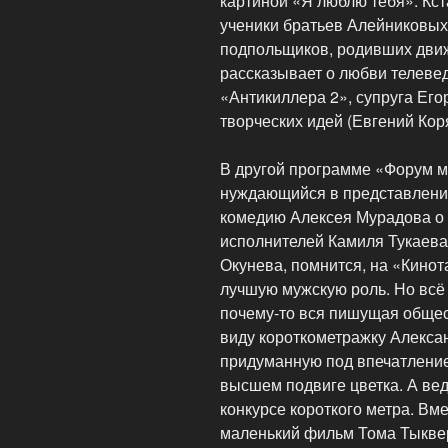
картиной «Я люблю тебя». Кст
ученики братьев Алейниковых
подпольщиков, родивших дви
рассказывает о любви телеве
«Антикиллера 2», супруга Его
творческих идей (Евгений Кор
В другой программе «Форум м
нуждающийся в представлении
комедию Алексея Мурадова о т
исполнителей Камиля Тукаева
Окунева, помнится, на «Кино
лучшую мужскую роль. Но всё 
почему-то вся пишущая общес
виду короткометражку Алекса
придуманную под впечатлением
высшем подвиге цветка. А вед
конкурсе короткого метра. Вм
маленький фильм Тома Тыквер