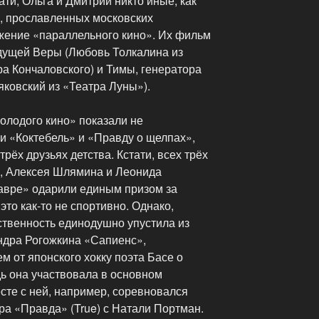
ати, Ольга и Дмитрий никто иные, как
, прославленных московских
жение «параллельного кино». Их фильм
дущей Веры (Любовь Толкалина из
ра Кончаловского) и Тимы, генератора
яковский из «Театра Луны»).
олодого кино» показали не
 «Коктебель» и «Правду о щелпах»,
рёх друзьях детства. Кстати, всех трёх
, Алексея Шлямина и Леонида
тавре» одарили единым призом за
это как-то не спортивно. Однако,
твенность единодушно упустила из
ндра Рогожкина «Сапиенс»,
 от японского хокку поэта Басе о
ь она участвовала в основном
есте с ней, например, соревновался
а «Правда» (True) с Натали Портман.