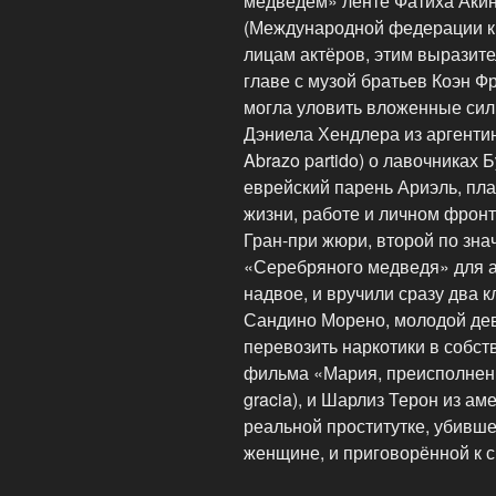
медведем» ленте Фатиха Аки
(Международной федерации ки
лицам актёров, этим выразит
главе с музой братьев Коэн Ф
могла уловить вложенные сил
Дэниела Хендлера из аргенти
Abrazo partido) о лавочниках
еврейский парень Ариэль, пла
жизни, работе и личном фрон
Гран-при жюри, второй по зна
«Серебряного медведя» для а
надвое, и вручили сразу два
Сандино Морено, молодой де
перевозить наркотики в собст
фильма «Мария, преисполненна
gracia), и Шарлиз Терон из ам
реальной проститутке, убивш
женщине, и приговорённой к с