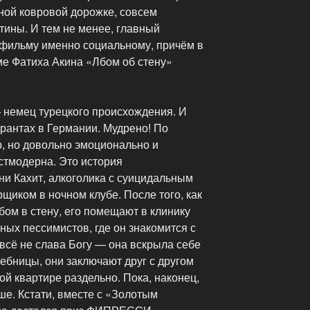
ной ковровой дорожке, совсем
тины. И тем не менее, главный
фильму именно социальному, причём в
ме Фатиха Акина «Лбом об стену»
— немец турецкого происхождения. И
грантах в Германии. Мудрено! По
, но довольно эмоционально и
остмодерна. Это история
ни Кахит, алкоголика с суицидальным
иком в ночном клубе. После того, как
бом в стену, его помещают в клинику
ых пессимистов, где он знакомится с
всё не слава Богу — она вскрыла себе
ебницы, они заключают друг с другом
ой квартире раздельно. Пока, наконец,
ше. Кстати, вместе с «Золотым