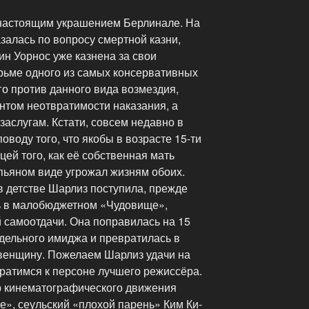
 настоящим украшением Берлинале. На
залась по вопросу смертной казни,
ин Уорнос уже казнена за свои
рьме одного из самых консервативных
о против данного вида возмездия,
антом неотвратимости наказания, а
заслугам. Кстати, совсем недавно в
оводу того, что якобы в возрасте 15-ти
цей того, как её собственная мать
в пьяном виде угрожал жизням обоих.
в детстве Шарлиз поступила, прежде
ь в малобюджетном «Чудовище»,
 самоотдачи. Она поправилась на 15
одельного имиджа и превратилась в
венщину. Пожелаем Шарлиз удачи на
ратимся к персоне лучшего режиссёра.
р кинематографического движения
», сеульский «плохой парень» Ким Ки-