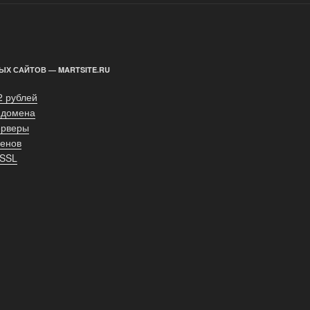
ЫХ САЙТОВ — MARTSITE.RU
2 рублей
 домена
ерверы
енов
 SSL