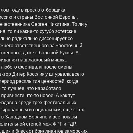
шлом году в кресло отборщика
оссию и страны Восточной Европы,
ечественника Сергея Никитина. То ли у
я, то ли какие-то сугубо эстетские
ольно радикально диссонирует со
ежнего ответственного за «восточный
ственного, даже с большой буквы. А
свидания наш ласковый мишка.
 любого фестиваля после смены
ктор Дитер Косслик у штурвала всего
 период расплытия ценностей, когда
 то лучшее, что наработало
привнести что-то новое. А как тут
издавна среди трёх фестивальных
изированным и социальным, ещё с тех
 в Западном Берлине и все показы
делительной стеной меж ФРГ и ГДР.
шик и блеск от бриллиантов заморских