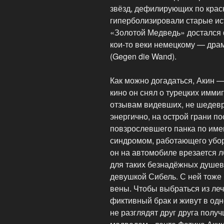
звёзд, дефилирующих по крас
гиперболизировали старые ис
«Золотой Медведь» достался 
кои-то веки немецкому — дра
(Gegen die Wand).
Как можно догадаться, Акин 
кино он снял о турецких имми
отзывам видевших, не шедевр
энергично, на острой грани п
повзрослевшего панка по име
синдромом, работающего уборщ
он на автомобиле врезается л
для таких безнадёжных душевн
девушкой Сибель. С ней тоже 
вены. Чтобы выбраться из леч
фиктивный брак и живут в одн
не разглядят друг друга получ