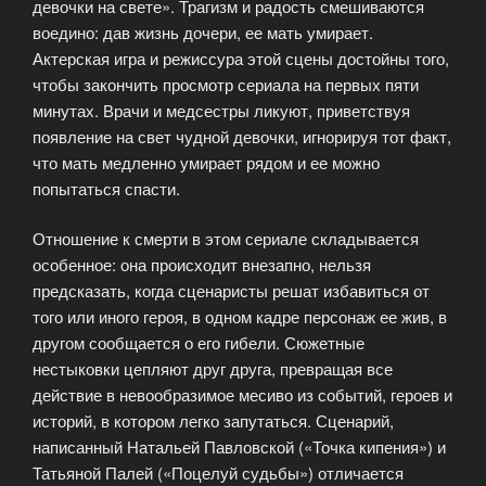
девочки на свете». Трагизм и радость смешиваются
воедино: дав жизнь дочери, ее мать умирает.
Актерская игра и режиссура этой сцены достойны того,
чтобы закончить просмотр сериала на первых пяти
минутах. Врачи и медсестры ликуют, приветствуя
появление на свет чудной девочки, игнорируя тот факт,
что мать медленно умирает рядом и ее можно
попытаться спасти.
Отношение к смерти в этом сериале складывается
особенное: она происходит внезапно, нельзя
предсказать, когда сценаристы решат избавиться от
того или иного героя, в одном кадре персонаж ее жив, в
другом сообщается о его гибели. Сюжетные
нестыковки цепляют друг друга, превращая все
действие в невообразимое месиво из событий, героев и
историй, в котором легко запутаться. Сценарий,
написанный Натальей Павловской («Точка кипения») и
Татьяной Палей («Поцелуй судьбы») отличается