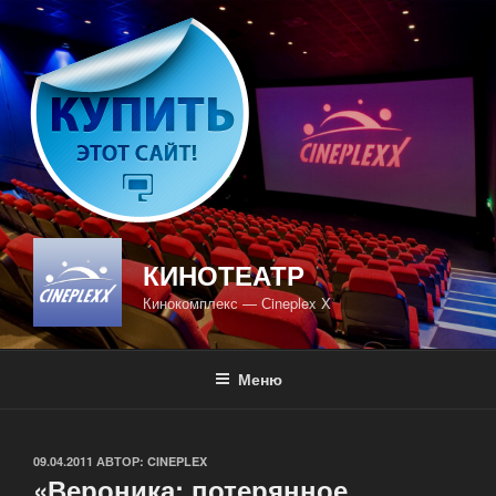
Перейти
к
содержимому
КИНОТЕАТР
Кинокомплекс — Сineplex X
Меню
ОПУБЛИКОВАНО
09.04.2011
АВТОР:
CINEPLEX
«Вероника: потерянное