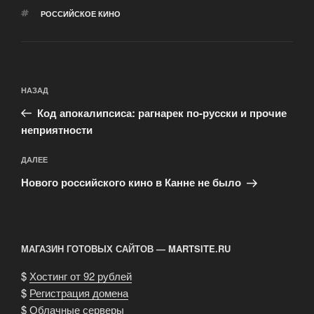
МЕТКИ
РОССИЙСКОЕ КИНО
Навигация
Предыдущая
НАЗАД
по
запись:
записям
Код апокалипсиса: рагнарек по-русски и прочие
неприятности
Следующая
ДАЛЕЕ
запись
Нового российского кино в Канне не было
МАГАЗИН ГОТОВЫХ САЙТОВ — MARTSITE.RU
$
Хостинг от 92 рублей
$
Регистрация домена
$
Облачные серверы