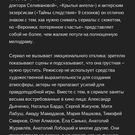
доктора Селивановой», «Крылья ангела») и актерским
экзерсисам («Тайны следствия» 9 сезонов) он отлично
знаком с тем, как нужно снимать сериалы с сюжетом,
но «Вероника: потерянное счастье» представляет
собой не более, чем жалкие потуги на полноценную
мелодраму.
Сериал не вызывает эмоционального отклика: зрителю
показывают сцены и подсказывают, что она грустная –
нужно грустить. Режиссер не использует средства
художественной выразительности для создания
атмосферы, актеры не прилагают усилий для
правдоподобной игры. Вместе с тем, в сериале заняты
весьма востребованные в кино лица: Александр
Дьяченко, Наталья Бардо, Сергей Жигунов, Митя
Лабуш, Амаду Мамадаков, Мария Машкова, Тимофей
Смирнов, Олег Алмазов, Ёла Санько, Анатолий
Журавлёв, Анатолий Лобоцкий и многие другие. Они
присутствуют на экране, а не играют, что не лучшая