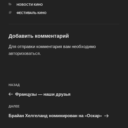
РУБРИКИ
НОВОСТИ КИНО
МЕТКИ
ФЕСТИВАЛЬ КИНО
Добавить комментарий
Для отправки комментария вам необходимо
авторизоваться
.
Навигация
Предыдущая
НАЗАД
по
запись:
записям
Французы — наши друзья
Следующая
ДАЛЕЕ
запись
Брайан Хелгеланд номинирован на «Оскар»