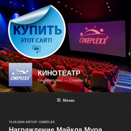
Перейти
к
содержимому
КИНОТЕАТР
Кинокомплекс — Сineplex X
Меню
ОПУБЛИКОВАНО
12.05.2004
АВТОР:
CINEPLEX
Награждение Майкла Мура