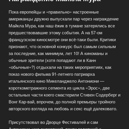
Пока европейцы и «правильно» настроенные
американцы дружно выпускали пар через награждение
Майкла Мура, как наш ёжик в тумане затерялись все
предшествовавшие этому события. А на 57-ом
французском киносмотре они всё-таки были. Критики
признают, что основной конкурс был самым сильным
за последние, как минимум, лет 10! А киноманы и
обычные зрители (хотя попадают ли в Канн
«обычные»?) отдыхали на таких мероприятиях, как
показ нового фильма 91-летнего патриарха
итальянского кино Микеланджело Антониони —
короткометражного сегмента из цикла «Эрос», две
остальных части коего смастерили Стивен Содерберг и
Вонг Кар-вай, впрочем, до полной премьеры тройного
авторского взгляда на любовь и секс ещё далековато.
Присутствовал во Дворце Фестивалей и сам
Антониони, уже онемевший, почти ослепший и